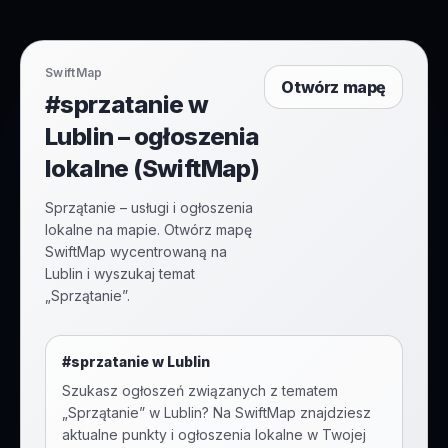
SwiftMap
Otwórz mapę
#sprzatanie w
Lublin – ogłoszenia
lokalne (SwiftMap)
Sprzątanie – usługi i ogłoszenia
lokalne na mapie. Otwórz mapę
SwiftMap wycentrowaną na
Lublin i wyszukaj temat
„Sprzątanie”.
#
sprzatanie
w
Lublin
Szukasz ogłoszeń związanych z tematem
„
Sprzątanie
” w
Lublin
? Na SwiftMap znajdziesz
aktualne punkty i ogłoszenia lokalne w Twojej