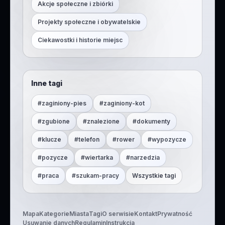
Akcje społeczne i zbiórki
Projekty społeczne i obywatelskie
Ciekawostki i historie miejsc
Inne tagi
#
zaginiony-pies
#
zaginiony-kot
#
zgubione
#
znalezione
#
dokumenty
#
klucze
#
telefon
#
rower
#
wypozycze
#
pozycze
#
wiertarka
#
narzedzia
#
praca
#
szukam-pracy
Wszystkie tagi
Mapa
Kategorie
Miasta
Tagi
O serwisie
Kontakt
Prywatność
Usuwanie danych
Regulamin
Instrukcja