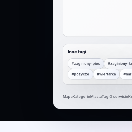
Inne tagi
#
zaginiony-pies
#
zaginiony-k
#
pozycze
#
wiertarka
#
nar
Mapa
Kategorie
Miasta
Tagi
O serwisie
K