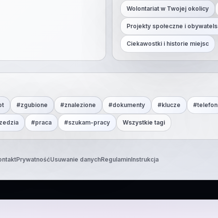
Wolontariat w Twojej okolicy
Projekty społeczne i obywatels
Ciekawostki i historie miejsc
ot
#
zgubione
#
znalezione
#
dokumenty
#
klucze
#
telefon
zedzia
#
praca
#
szukam-pracy
Wszystkie tagi
ontakt
Prywatność
Usuwanie danych
Regulamin
Instrukcja