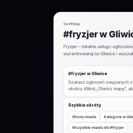
SwiftMap
#fryzjer w Gliwi
Fryzjer – lokalne usługi i ogłosz
wycentrowaną na Gliwice i wyszuka
#
fryzjer
w
Gliwice
Szukasz ogłoszeń związanych z
okolicy. Kliknij „Otwórz mapę”, a
Szybkie skróty
Strona miasta
Kategorie w
Gli
Wszystkie miasta dla #
fryzjer