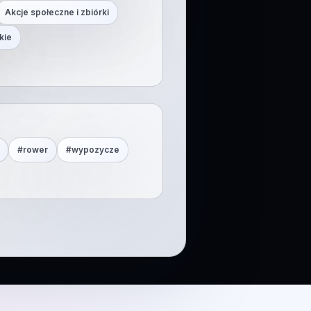
Akcje społeczne i zbiórki
kie
#
rower
#
wypozycze