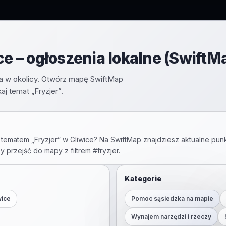
ce – ogłoszenia lokalne (SwiftM
enia w okolicy. Otwórz mapę SwiftMap
j temat „Fryzjer”.
 tematem „
Fryzjer
” w
Gliwice
? Na SwiftMap znajdziesz aktualne punk
by przejść do mapy z filtrem #
fryzjer
.
Kategorie
wice
Pomoc sąsiedzka na mapie
Wynajem narzędzi i rzeczy