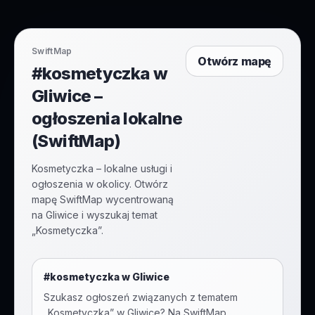
SwiftMap
Otwórz mapę
#kosmetyczka w
Gliwice –
ogłoszenia lokalne
(SwiftMap)
Kosmetyczka – lokalne usługi i
ogłoszenia w okolicy. Otwórz
mapę SwiftMap wycentrowaną
na Gliwice i wyszukaj temat
„Kosmetyczka”.
#
kosmetyczka
w
Gliwice
Szukasz ogłoszeń związanych z tematem
„
Kosmetyczka
” w
Gliwice
? Na SwiftMap