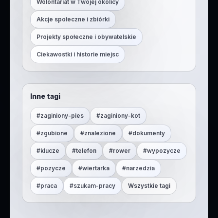
Wolontariat w Twojej okolicy
Akcje społeczne i zbiórki
Projekty społeczne i obywatelskie
Ciekawostki i historie miejsc
Inne tagi
#
zaginiony-pies
#
zaginiony-kot
#
zgubione
#
znalezione
#
dokumenty
#
klucze
#
telefon
#
rower
#
wypozycze
#
pozycze
#
wiertarka
#
narzedzia
#
praca
#
szukam-pracy
Wszystkie tagi