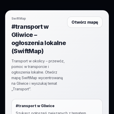
SwiftMap
Otwórz mapę
#transport w
Gliwice –
ogłoszenia lokalne
(SwiftMap)
Transport w okolicy – przewóz,
pomoc w transporcie i
ogłoszenia lokalne. Otwórz
mapę SwiftMap wycentrowaną
na Gliwice i wyszukaj temat
„Transport”.
#
transport
w
Gliwice
Szukasz ogłoszeń związanych z tematem