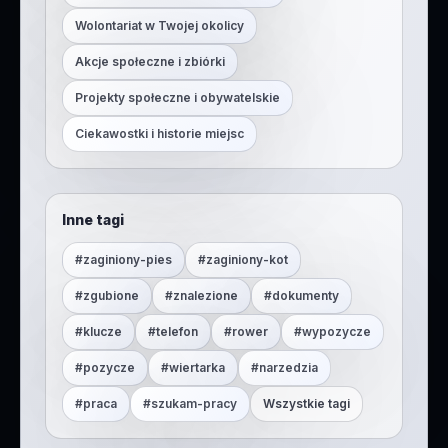
Wolontariat w Twojej okolicy
Akcje społeczne i zbiórki
Projekty społeczne i obywatelskie
Ciekawostki i historie miejsc
Inne tagi
#
zaginiony-pies
#
zaginiony-kot
#
zgubione
#
znalezione
#
dokumenty
#
klucze
#
telefon
#
rower
#
wypozycze
#
pozycze
#
wiertarka
#
narzedzia
#
praca
#
szukam-pracy
Wszystkie tagi