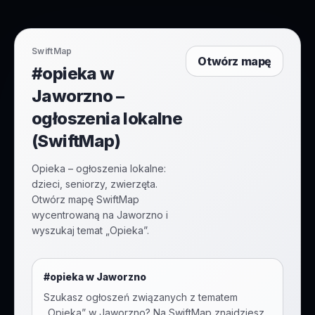
SwiftMap
Otwórz mapę
#opieka w
Jaworzno –
ogłoszenia lokalne
(SwiftMap)
Opieka – ogłoszenia lokalne:
dzieci, seniorzy, zwierzęta.
Otwórz mapę SwiftMap
wycentrowaną na Jaworzno i
wyszukaj temat „Opieka”.
#
opieka
w
Jaworzno
Szukasz ogłoszeń związanych z tematem
„
Opieka
” w
Jaworzno
? Na SwiftMap znajdziesz