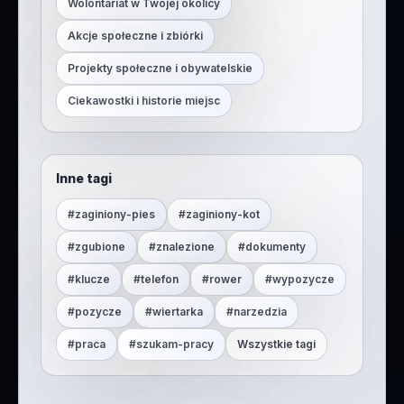
Wolontariat w Twojej okolicy
Akcje społeczne i zbiórki
Projekty społeczne i obywatelskie
Ciekawostki i historie miejsc
Inne tagi
#
zaginiony-pies
#
zaginiony-kot
#
zgubione
#
znalezione
#
dokumenty
#
klucze
#
telefon
#
rower
#
wypozycze
#
pozycze
#
wiertarka
#
narzedzia
#
praca
#
szukam-pracy
Wszystkie tagi