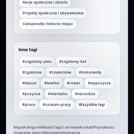
Akcje społeczne i zbiórki
Projekty społeczne i obywatelskie
Ciekawostki i historie miejsc
Inne tagi
#
zaginiony-pies
#
zaginiony-kot
#
zgubione
#
znalezione
#
dokumenty
#
klucze
#
telefon
#
rower
#
wypozycze
#
pozycze
#
wiertarka
#
narzedzia
#
praca
#
szukam-pracy
Wszystkie tagi
Mapa
Kategorie
Miasta
Tagi
O serwisie
Kontakt
Prywatność
Usuwanie danych
Regulamin
Instrukcja