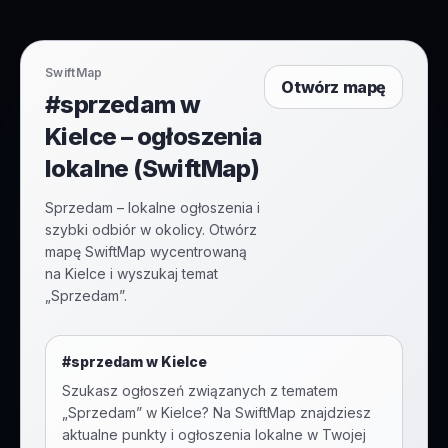
SwiftMap
Otwórz mapę
#sprzedam w
Kielce – ogłoszenia
lokalne (SwiftMap)
Sprzedam – lokalne ogłoszenia i
szybki odbiór w okolicy. Otwórz
mapę SwiftMap wycentrowaną
na Kielce i wyszukaj temat
„Sprzedam”.
#
sprzedam
w
Kielce
Szukasz ogłoszeń związanych z tematem
„
Sprzedam
” w
Kielce
? Na SwiftMap znajdziesz
aktualne punkty i ogłoszenia lokalne w Twojej