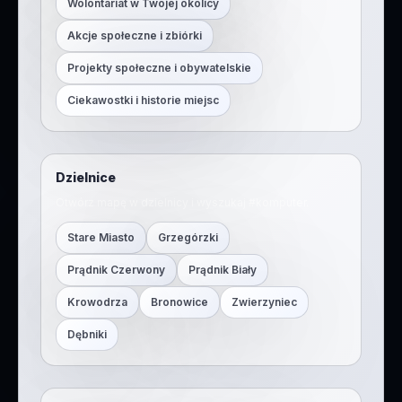
Wolontariat w Twojej okolicy
Akcje społeczne i zbiórki
Projekty społeczne i obywatelskie
Ciekawostki i historie miejsc
Dzielnice
Otwórz mapę w dzielnicy i wyszukaj #
komputer
.
Stare Miasto
Grzegórzki
Prądnik Czerwony
Prądnik Biały
Krowodrza
Bronowice
Zwierzyniec
Dębniki