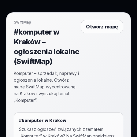
SwiftMap
Otwórz mapę
#komputer w
Kraków –
ogłoszenia lokalne
(SwiftMap)
Komputer – sprzedaż, naprawy i
ogłoszenia lokalne. Otwórz
mapę SwiftMap wycentrowaną
na Kraków i wyszukaj temat
„Komputer”.
#
komputer
w
Kraków
Szukasz ogłoszeń związanych z tematem
„
Komputer
” w
Kraków
? Na SwiftMap znajdziesz