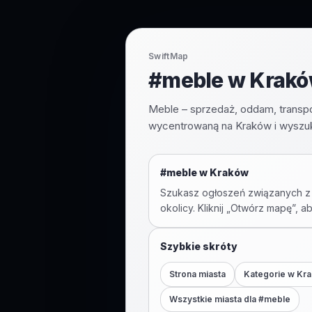
SwiftMap
#meble w Kraków
Meble – sprzedaż, oddam, transpo
wycentrowaną na Kraków i wyszuk
#
meble
w
Kraków
Szukasz ogłoszeń związanych z
okolicy. Kliknij „Otwórz mapę”, a
Szybkie skróty
Strona miasta
Kategorie w
Kr
Wszystkie miasta dla #
meble