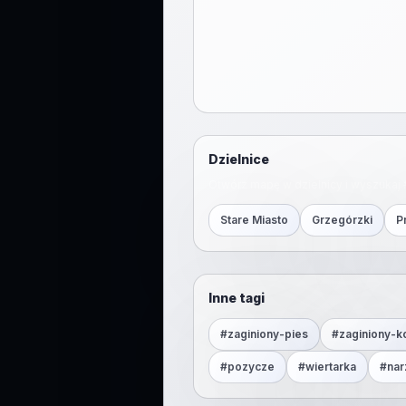
Dzielnice
Otwórz mapę w dzielnicy i wyszukaj 
Stare Miasto
Grzegórzki
P
Inne tagi
#
zaginiony-pies
#
zaginiony-k
#
pozycze
#
wiertarka
#
nar