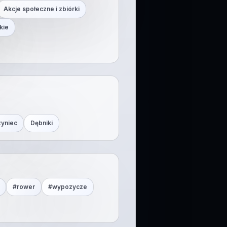
Akcje społeczne i zbiórki
kie
zyniec
Dębniki
#
rower
#
wypozycze