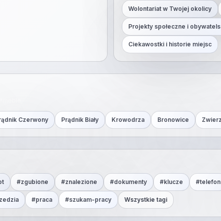
Wolontariat w Twojej okolicy
Projekty społeczne i obywatels
Ciekawostki i historie miejsc
#
meble
.
rądnik Czerwony
Prądnik Biały
Krowodrza
Bronowice
Zwier
ot
#
zgubione
#
znalezione
#
dokumenty
#
klucze
#
telefon
zedzia
#
praca
#
szukam-pracy
Wszystkie tagi