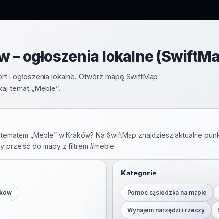
 – ogłoszenia lokalne (SwiftMa
rt i ogłoszenia lokalne. Otwórz mapę SwiftMap
aj temat „Meble”.
 tematem „
Meble
” w
Kraków
? Na SwiftMap znajdziesz aktualne punk
by przejść do mapy z filtrem #
meble
.
Kategorie
aków
Pomoc sąsiedzka na mapie
Wynajem narzędzi i rzeczy