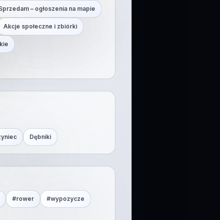
Sprzedam – ogłoszenia na mapie
Akcje społeczne i zbiórki
kie
zyniec
Dębniki
#
rower
#
wypozycze