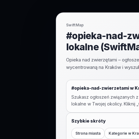
SwiftMap
#opieka-nad-zwi
lokalne (SwiftM
Opieka nad zwierzętami – ogłosze
wycentrowaną na Kraków i wyszuk
#
opieka-nad-zwierzetami
w
K
Szukasz ogłoszeń związanych z
lokalne w Twojej okolicy. Kliknij
Szybkie skróty
Strona miasta
Kategorie w
Kr