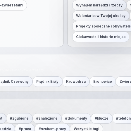
-zwierzetami
Wynajem narzędzi i rzeczy
Wolontariat w Twojej okolicy
Projekty społeczne i obywatels
Ciekawostki i historie miejsc
#
opieka-nad-zwierzetami
.
rądnik Czerwony
Prądnik Biały
Krowodrza
Bronowice
Zwier
ot
#
zgubione
#
znalezione
#
dokumenty
#
klucze
#
telefon
zedzia
#
praca
#
szukam-pracy
Wszystkie tagi