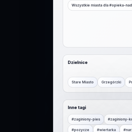
Wszystkie miasta dla #
opieka-nad
Dzielnice
Otwórz mapę w dzielnicy i wyszukaj 
Stare Miasto
Grzegórzki
P
Inne tagi
#
zaginiony-pies
#
zaginiony-k
#
pozycze
#
wiertarka
#
nar