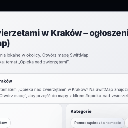
erzetami w Kraków – ogłoszen
ap)
nia lokalne w okolicy. Otwórz mapę SwiftMap
aj temat „Opieka nad zwierzętami”.
raków
 tematem „
Opieka nad zwierzętami
” w
Kraków
? Na SwiftMap znajdzi
 „Otwórz mapę”, aby przejść do mapy z filtrem #
opieka-nad-zwierzet
Kategorie
aków
Pomoc sąsiedzka na mapie