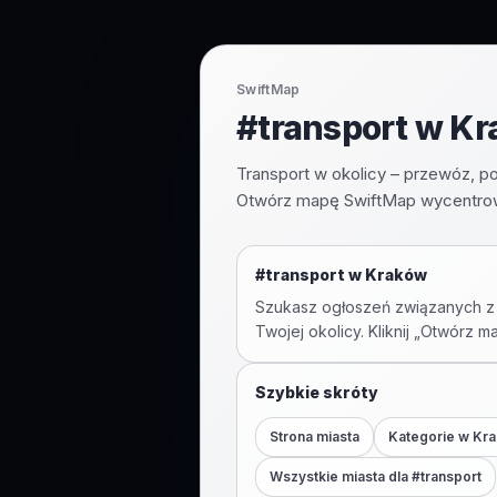
SwiftMap
#transport w Kr
Transport w okolicy – przewóz, po
Otwórz mapę SwiftMap wycentrowa
#
transport
w
Kraków
Szukasz ogłoszeń związanych z
Twojej okolicy. Kliknij „Otwórz m
Szybkie skróty
Strona miasta
Kategorie w
Kr
Wszystkie miasta dla #
transport