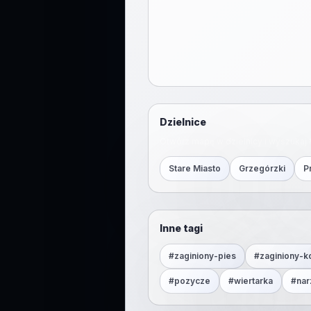
Dzielnice
Otwórz mapę w dzielnicy i wyszukaj 
Stare Miasto
Grzegórzki
P
Inne tagi
#
zaginiony-pies
#
zaginiony-k
#
pozycze
#
wiertarka
#
nar