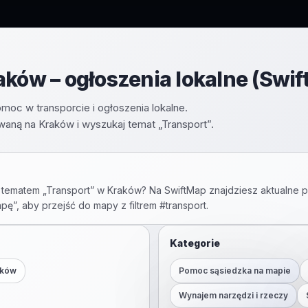
aków – ogłoszenia lokalne (Swi
moc w transporcie i ogłoszenia lokalne.
ną na Kraków i wyszukaj temat „Transport”.
 tematem „
Transport
” w
Kraków
? Na SwiftMap znajdziesz aktualne p
apę”, aby przejść do mapy z filtrem #
transport
.
Kategorie
aków
Pomoc sąsiedzka na mapie
Wynajem narzędzi i rzeczy