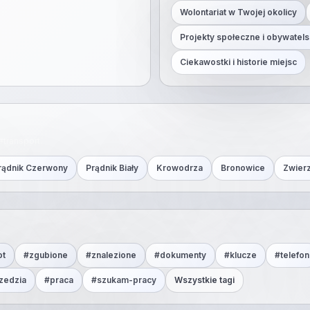
Wolontariat w Twojej okolicy
Projekty społeczne i obywatels
Ciekawostki i historie miejsc
#
transport
.
rądnik Czerwony
Prądnik Biały
Krowodrza
Bronowice
Zwier
ot
#
zgubione
#
znalezione
#
dokumenty
#
klucze
#
telefon
zedzia
#
praca
#
szukam-pracy
Wszystkie tagi