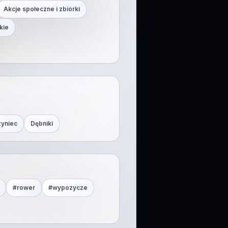
Akcje społeczne i zbiórki
kie
zyniec
Dębniki
#
rower
#
wypozycze