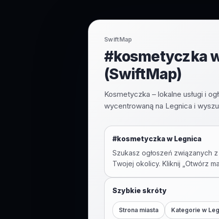
SwiftMap
#kosmetyczka w 
(SwiftMap)
Kosmetyczka – lokalne usługi i o
wycentrowaną na Legnica i wyszu
#
kosmetyczka
w
Legnica
Szukasz ogłoszeń związanych z
Twojej okolicy. Kliknij „Otwórz m
Szybkie skróty
Strona miasta
Kategorie w
Leg