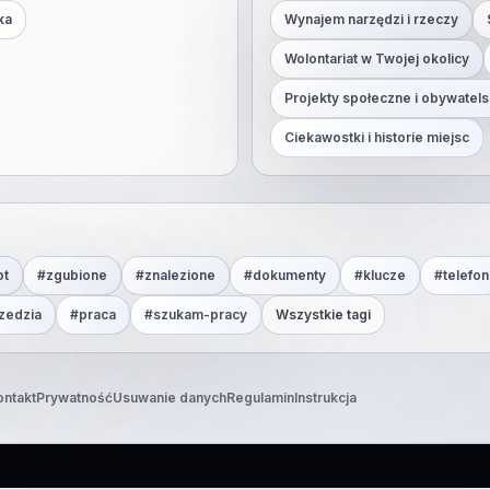
ka
Wynajem narzędzi i rzeczy
Wolontariat w Twojej okolicy
Projekty społeczne i obywatels
Ciekawostki i historie miejsc
ot
#
zgubione
#
znalezione
#
dokumenty
#
klucze
#
telefon
zedzia
#
praca
#
szukam-pracy
Wszystkie tagi
ontakt
Prywatność
Usuwanie danych
Regulamin
Instrukcja