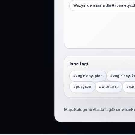
Wszystkie miasta dla #
kosmetycz
Inne tagi
#
zaginiony-pies
#
zaginiony-k
#
pozycze
#
wiertarka
#
nar
Mapa
Kategorie
Miasta
Tagi
O serwisie
K