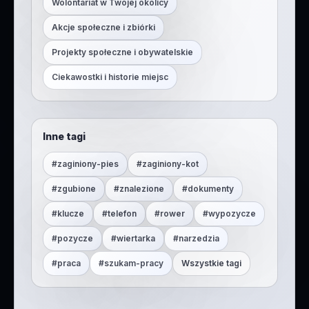
Wolontariat w Twojej okolicy
Akcje społeczne i zbiórki
Projekty społeczne i obywatelskie
Ciekawostki i historie miejsc
Inne tagi
#
zaginiony-pies
#
zaginiony-kot
#
zgubione
#
znalezione
#
dokumenty
#
klucze
#
telefon
#
rower
#
wypozycze
#
pozycze
#
wiertarka
#
narzedzia
#
praca
#
szukam-pracy
Wszystkie tagi