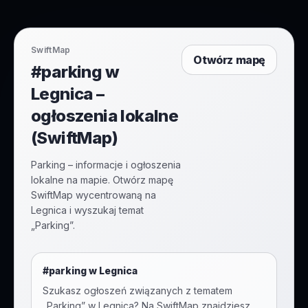
SwiftMap
Otwórz mapę
#parking w
Legnica –
ogłoszenia lokalne
(SwiftMap)
Parking – informacje i ogłoszenia
lokalne na mapie. Otwórz mapę
SwiftMap wycentrowaną na
Legnica i wyszukaj temat
„Parking”.
#
parking
w
Legnica
Szukasz ogłoszeń związanych z tematem
„
Parking
” w
Legnica
? Na SwiftMap znajdziesz