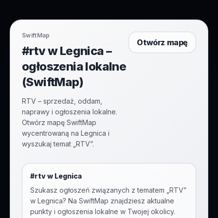
SwiftMap
Otwórz mapę
#rtv w Legnica –
ogłoszenia lokalne
(SwiftMap)
RTV – sprzedaż, oddam,
naprawy i ogłoszenia lokalne.
Otwórz mapę SwiftMap
wycentrowaną na Legnica i
wyszukaj temat „RTV”.
#
rtv
w
Legnica
Szukasz ogłoszeń związanych z tematem „
RTV
”
w
Legnica
? Na SwiftMap znajdziesz aktualne
punkty i ogłoszenia lokalne w Twojej okolicy.