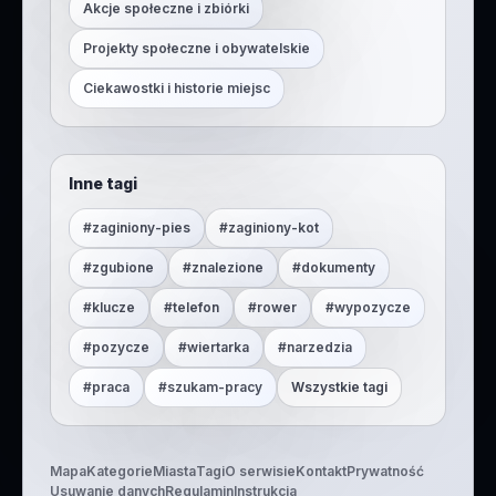
Akcje społeczne i zbiórki
Projekty społeczne i obywatelskie
Ciekawostki i historie miejsc
Inne tagi
#
zaginiony-pies
#
zaginiony-kot
#
zgubione
#
znalezione
#
dokumenty
#
klucze
#
telefon
#
rower
#
wypozycze
#
pozycze
#
wiertarka
#
narzedzia
#
praca
#
szukam-pracy
Wszystkie tagi
Mapa
Kategorie
Miasta
Tagi
O serwisie
Kontakt
Prywatność
Usuwanie danych
Regulamin
Instrukcja