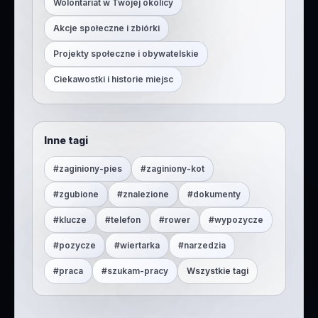
Wolontariat w Twojej okolicy
Akcje społeczne i zbiórki
Projekty społeczne i obywatelskie
Ciekawostki i historie miejsc
Inne tagi
#
zaginiony-pies
#
zaginiony-kot
#
zgubione
#
znalezione
#
dokumenty
#
klucze
#
telefon
#
rower
#
wypozycze
#
pozycze
#
wiertarka
#
narzedzia
#
praca
#
szukam-pracy
Wszystkie tagi