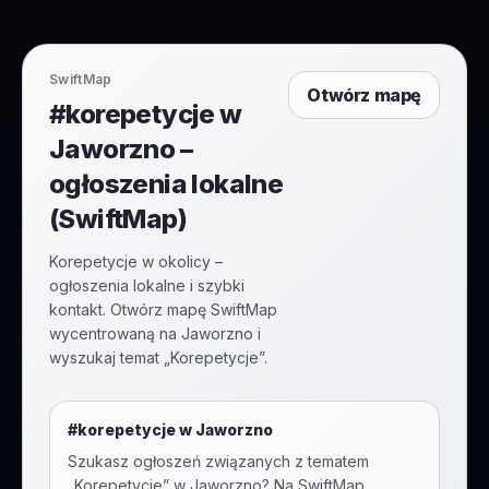
SwiftMap
Otwórz mapę
#korepetycje w
Jaworzno –
ogłoszenia lokalne
(SwiftMap)
Korepetycje w okolicy –
ogłoszenia lokalne i szybki
kontakt. Otwórz mapę SwiftMap
wycentrowaną na Jaworzno i
wyszukaj temat „Korepetycje”.
#
korepetycje
w
Jaworzno
Szukasz ogłoszeń związanych z tematem
„
Korepetycje
” w
Jaworzno
? Na SwiftMap